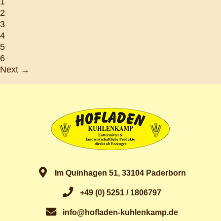
1
2
3
4
5
6
Next →
Im Quinhagen 51, 33104 Paderborn
+49 (0) 5251 / 1806797
info@hofladen-kuhlenkamp.de