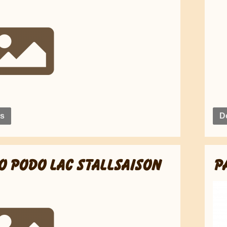
ls
De
O PODO LAC STALLSAISON
P