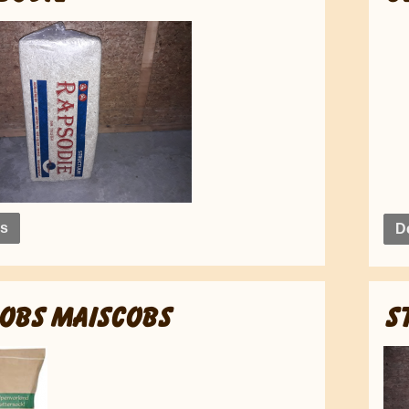
ls
De
OBS MAISCOBS
S