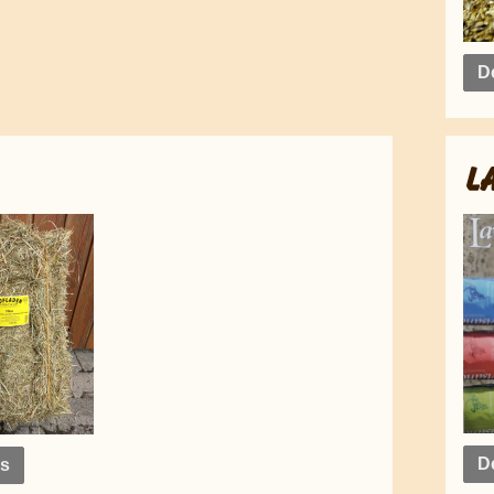
De
L
De
ls