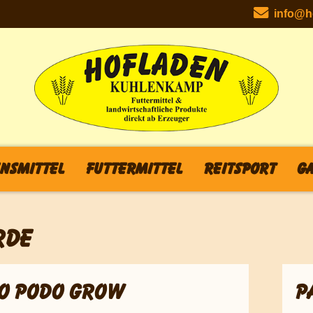
info@ho
nsmittel
Futtermittel
Reitsport
Ga
RDE
O PODO GROW
P