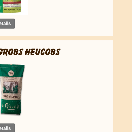
tails
GROBS HEUCOBS
tails