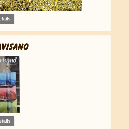
tails
AVISANO
tails