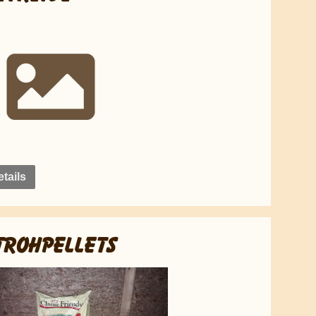
tails
TROHPELLETS