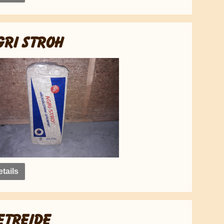
GRI STROH
tails
ETREIDE