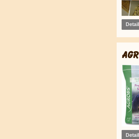
Detai
AGR
Detai