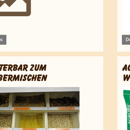
ls
De
TERBAR ZUM
A
BERMISCHEN
W