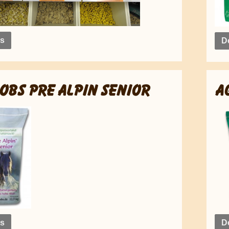
ls
De
OBS PRE ALPIN SENIOR
A
ls
De