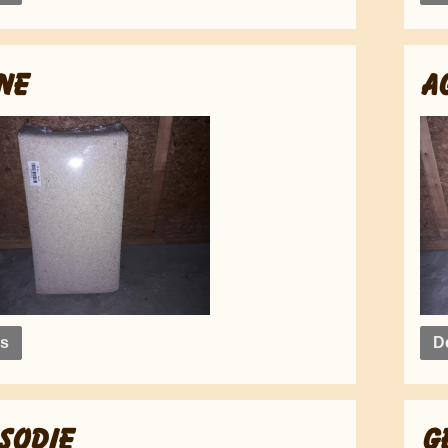
NE
A
ls
De
SODIE
G