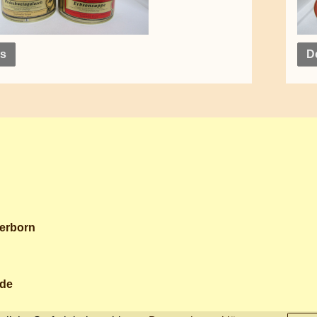
ls
De
erborn
.de