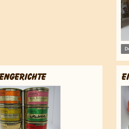
De
ENGERICHTE
E