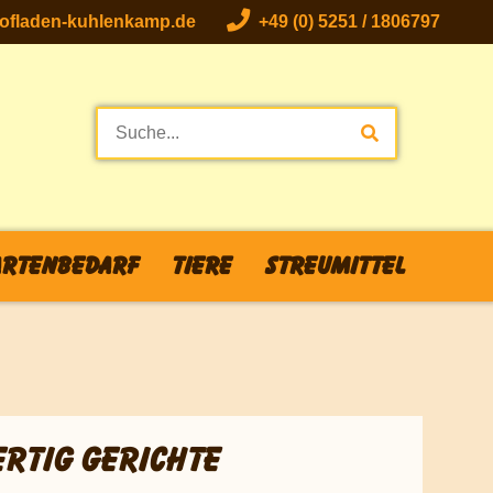
fladen-kuhlenkamp.de
+49 (0) 5251 / 1806797
rtenbedarf
Tiere
Streumittel
ERTIG GERICHTE