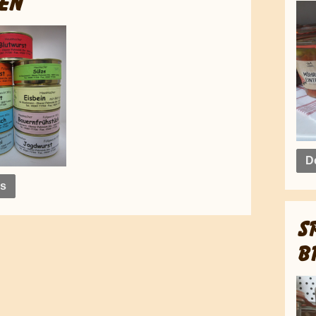
EN
De
ls
S
B