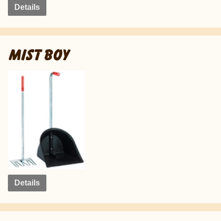
Details
MIST BOY
Details