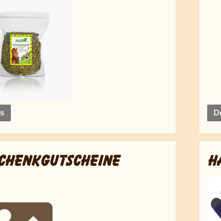
ls
De
CHENKGUTSCHEINE
H