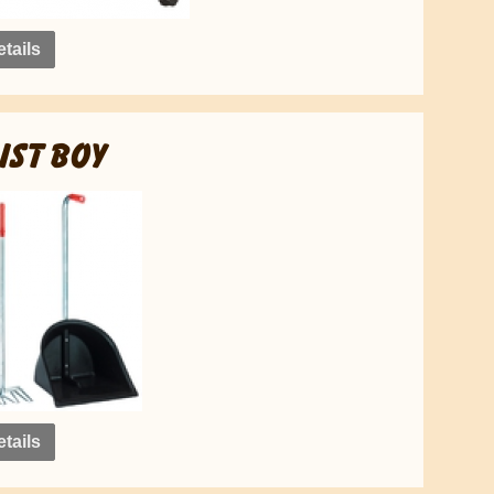
tails
IST BOY
tails