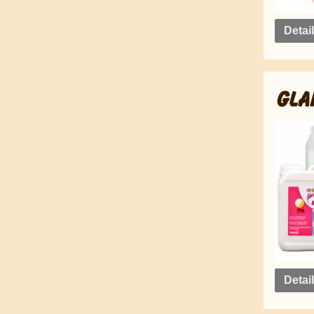
Detai
GLA
Detai