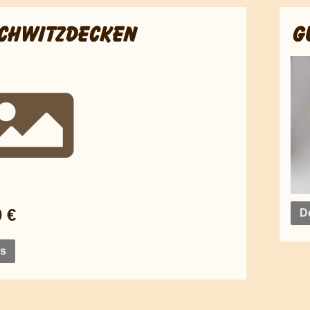
CHWITZDECKEN
G
0 €
De
ls