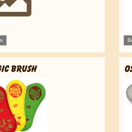
ls
De
IC BRUSH
O