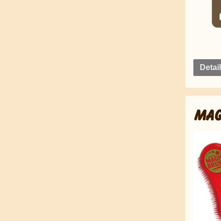
Detai
MAG