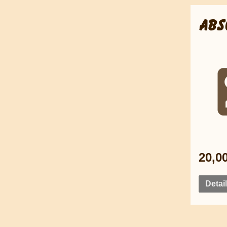
ABS
20,0
Detai