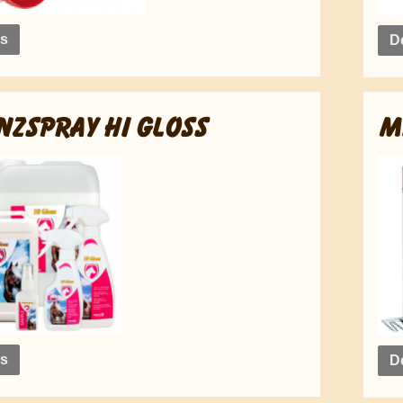
ls
De
NZSPRAY HI GLOSS
M
ls
De