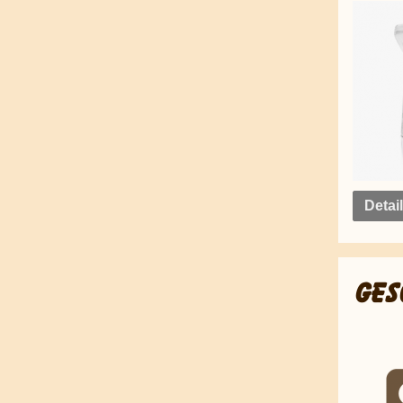
Detai
GES