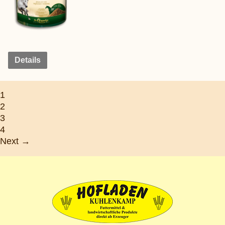
Details
1
2
3
4
Next →