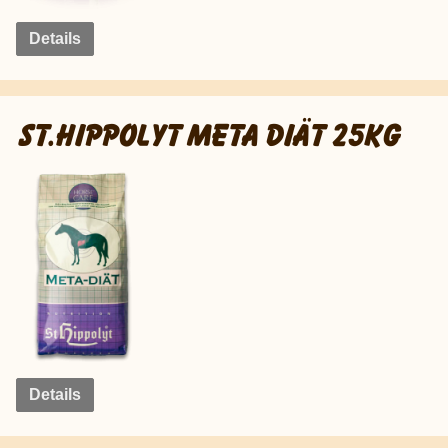
Details
ST.HIPPOLYT META DIÄT 25KG
Details